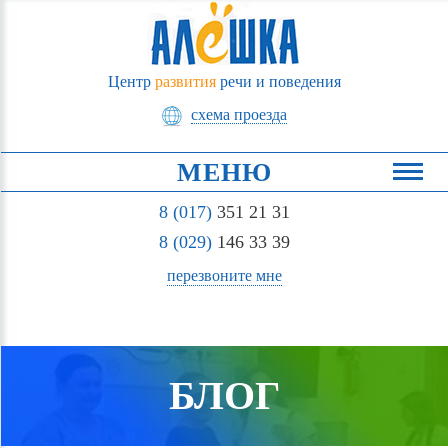
Центр
развития
речи и поведения
схема проезда
МЕНЮ
8 (017)
351 21 31
8 (029)
146 33 39
перезвоните мне
БЛОГ