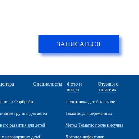
ЗАПИСАТЬСЯ
центра
Специалисты
Фото и
Отзывы о
а
видео
занятиях
рапия и Форбрейн
Подготовка детей к школе
ивные группы для детей
Томатис для беременных
него развития для детей
Метод Томатис после инсульта
и у неговорящих детей
Логопед-дефектолог