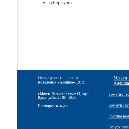
туберкулёз
Центр развития речи и
Услуги 
поведения «Алёшка». 2019
Алёшк
г.Минск, Логойский тракт 15, корп. 1
Томатис те
Время работы 9:00 - 20:00
Коммуникат
Посмотреть на карте
Группы ран
Запуск реч