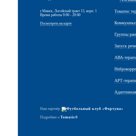
г.Минск, Логойский тракт 15, корп. 1
Томатис те
Время работы 9:00 - 20:00
Коммуникат
Посмотреть на карте
Группы ран
Запуск реч
АВА-терап
Нейрокорре
АРТ-терапи
Адаптивная
Наш партнёр:
Подробнее о
Tomatis®